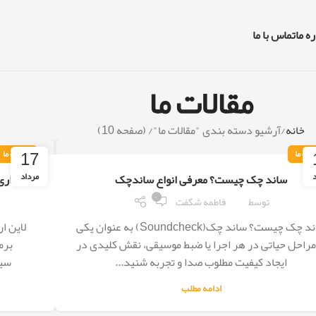
ه ما
تماس با ما
مقالات ما
خانه
آرشیو دسته بندی "مقالات ما"
(صفحه 10)
17
لات ما
مقالات ما
د
مرداد
ساند چک چیست؟ معرفی انواع ساندچک
لاین اری(Line Array) چیست؟ دلایل استفاده از
۰
توسط
فاطمه شگفت
ساند چک چیست؟ ساند چک(Soundcheck) به عنوان یکی
مراحل حیاتی در هر اجرا یا ضبط موسیقی، نقش کلیدی در
برم
ایجاد کیفیت مطلوب صدا و تجربه شنید...
سیس
ادامه مطلب